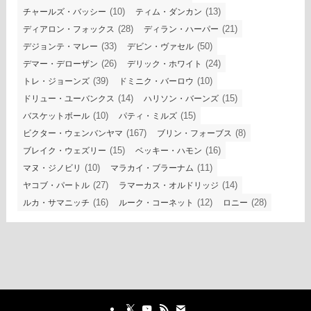
(10)
(13)
チャールズ・バッシー
ティム・ダンカン
(28)
(21)
ディアロン・フォックス
ディラン・ハーパー
(33)
(50)
デジョンテ・マレー
デビン・ヴァセル
(26)
(24)
デマー・デローザン
デリック・ホワイト
(39)
(10)
トレ・ジョーンズ
ドミニク・バーロウ
(14)
(15)
ドリュー・ユーバンクス
ハリソン・バーンズ
(10)
(15)
バスケットボール
パティ・ミルズ
(167)
(8)
ビクター・ウェンバンヤマ
ブリン・フォーブス
(15)
(16)
ブレイク・ウェズリー
ベッキー・ハモン
(10)
(11)
マヌ・ジノビリ
マラカイ・ブラーナム
(27)
(14)
ヤコブ・パートル
ラマーカス・オルドリッジ
(16)
(12)
(28)
ルカ・サマニッチ
ルーク・コーネット
ロニー