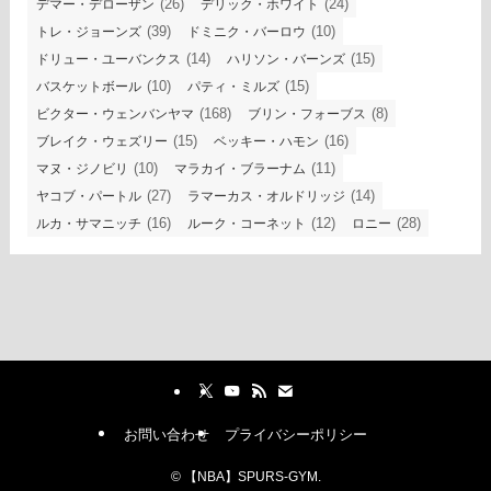
(26)
(24)
デマー・デローザン
デリック・ホワイト
(39)
(10)
トレ・ジョーンズ
ドミニク・バーロウ
(14)
(15)
ドリュー・ユーバンクス
ハリソン・バーンズ
(10)
(15)
バスケットボール
パティ・ミルズ
(168)
(8)
ビクター・ウェンバンヤマ
ブリン・フォーブス
(15)
(16)
ブレイク・ウェズリー
ベッキー・ハモン
(10)
(11)
マヌ・ジノビリ
マラカイ・ブラーナム
(27)
(14)
ヤコブ・パートル
ラマーカス・オルドリッジ
(16)
(12)
(28)
ルカ・サマニッチ
ルーク・コーネット
ロニー
お問い合わせ
プライバシーポリシー
©
【NBA】SPURS-GYM.