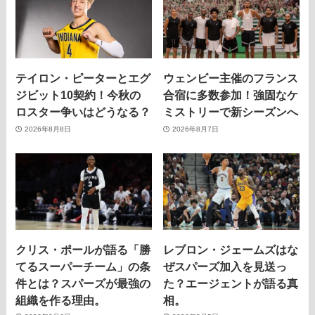
テイロン・ピーターとエグ
ウェンビー主催のフランス
ジビット10契約！今秋の
合宿に多数参加！強固なケ
ロスター争いはどうなる？
ミストリーで新シーズンへ
2026年8月8日
2026年8月7日
クリス・ポールが語る「勝
レブロン・ジェームズはな
てるスーパーチーム」の条
ぜスパーズ加入を見送っ
件とは？スパーズが最強の
た？エージェントが語る真
組織を作る理由。
相。