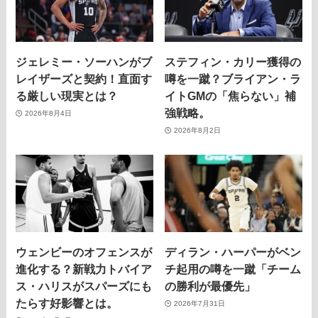
ジェレミー・ソーハンがブ
ステフィン・カリー獲得の
レイザーズと契約！直面す
噂を一蹴？ブライアン・ラ
る厳しい現実とは？
イトGMの「焦らない」補
強戦略。
2026年8月4日
2026年8月2日
ウェンビーのオフェンスが
ディラン・ハーパーがベン
進化する？新戦力トバイア
チ起用の噂を一蹴「チーム
ス・ハリスがスパーズにも
の勝利が最優先」
たらす好影響とは。
2026年7月31日