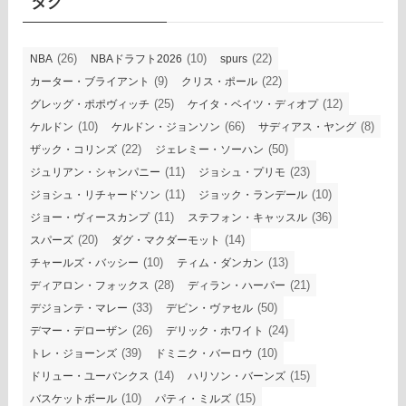
タグ
(26)
(10)
(22)
NBA
NBAドラフト2026
spurs
(9)
(22)
カーター・ブライアント
クリス・ポール
(25)
(12)
グレッグ・ポポヴィッチ
ケイタ・ベイツ・ディオプ
(10)
(66)
(8)
ケルドン
ケルドン・ジョンソン
サディアス・ヤング
(22)
(50)
ザック・コリンズ
ジェレミー・ソーハン
(11)
(23)
ジュリアン・シャンパニー
ジョシュ・プリモ
(11)
(10)
ジョシュ・リチャードソン
ジョック・ランデール
(11)
(36)
ジョー・ヴィースカンプ
ステフォン・キャッスル
(20)
(14)
スパーズ
ダグ・マクダーモット
(10)
(13)
チャールズ・バッシー
ティム・ダンカン
(28)
(21)
ディアロン・フォックス
ディラン・ハーパー
(33)
(50)
デジョンテ・マレー
デビン・ヴァセル
(26)
(24)
デマー・デローザン
デリック・ホワイト
(39)
(10)
トレ・ジョーンズ
ドミニク・バーロウ
(14)
(15)
ドリュー・ユーバンクス
ハリソン・バーンズ
(10)
(15)
バスケットボール
パティ・ミルズ