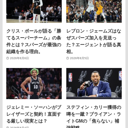
クリス・ポールが語る「勝
レブロン・ジェームズはな
てるスーパーチーム」の条
ぜスパーズ加入を見送っ
件とは？スパーズが最強の
た？エージェントが語る真
組織を作る理由。
相。
2026年8月6日
2026年8月5日
ジェレミー・ソーハンがブ
ステフィン・カリー獲得の
レイザーズと契約！直面す
噂を一蹴？ブライアン・ラ
る厳しい現実とは？
イトGMの「焦らない」補
強戦略。
2026年8月4日