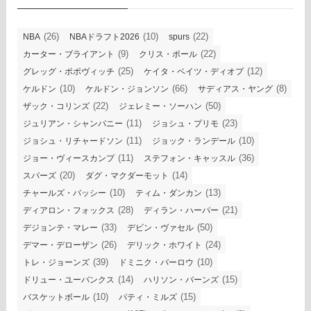
(26)
(10)
(22)
NBA
NBAドラフト2026
spurs
(9)
(22)
カーター・ブライアント
クリス・ポール
(25)
(12)
グレッグ・ポポヴィッチ
ケイタ・ベイツ・ディオプ
(10)
(66)
(8)
ケルドン
ケルドン・ジョンソン
サディアス・ヤング
(22)
(50)
ザック・コリンズ
ジェレミー・ソーハン
(11)
(23)
ジュリアン・シャンパニー
ジョシュ・プリモ
(11)
(10)
ジョシュ・リチャードソン
ジョック・ランデール
(11)
(36)
ジョー・ヴィースカンプ
ステフォン・キャッスル
(20)
(14)
スパーズ
ダグ・マクダーモット
(10)
(13)
チャールズ・バッシー
ティム・ダンカン
(28)
(21)
ディアロン・フォックス
ディラン・ハーパー
(33)
(50)
デジョンテ・マレー
デビン・ヴァセル
(26)
(24)
デマー・デローザン
デリック・ホワイト
(39)
(10)
トレ・ジョーンズ
ドミニク・バーロウ
(14)
(15)
ドリュー・ユーバンクス
ハリソン・バーンズ
(10)
(15)
バスケットボール
パティ・ミルズ