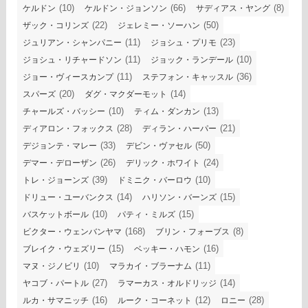
(10)
(66)
(8)
ケルドン
ケルドン・ジョンソン
サディアス・ヤング
(22)
(50)
ザック・コリンズ
ジェレミー・ソーハン
(11)
(23)
ジュリアン・シャンパニー
ジョシュ・プリモ
(11)
(10)
ジョシュ・リチャードソン
ジョック・ランデール
(11)
(36)
ジョー・ヴィースカンプ
ステフォン・キャッスル
(20)
(14)
スパーズ
ダグ・マクダーモット
(10)
(13)
チャールズ・バッシー
ティム・ダンカン
(28)
(21)
ディアロン・フォックス
ディラン・ハーパー
(33)
(50)
デジョンテ・マレー
デビン・ヴァセル
(26)
(24)
デマー・デローザン
デリック・ホワイト
(39)
(10)
トレ・ジョーンズ
ドミニク・バーロウ
(14)
(15)
ドリュー・ユーバンクス
ハリソン・バーンズ
(10)
(15)
バスケットボール
パティ・ミルズ
(168)
(8)
ビクター・ウェンバンヤマ
ブリン・フォーブス
(15)
(16)
ブレイク・ウェズリー
ベッキー・ハモン
(10)
(11)
マヌ・ジノビリ
マラカイ・ブラーナム
(27)
(14)
ヤコブ・パートル
ラマーカス・オルドリッジ
(16)
(12)
(28)
ルカ・サマニッチ
ルーク・コーネット
ロニー