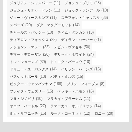
(11)
(23)
ジュリアン・シャンパニー
ジョシュ・プリモ
(11)
(10)
ジョシュ・リチャードソン
ジョック・ランデール
(11)
(36)
ジョー・ヴィースカンプ
ステフォン・キャッスル
(20)
(14)
スパーズ
ダグ・マクダーモット
(10)
(13)
チャールズ・バッシー
ティム・ダンカン
(28)
(21)
ディアロン・フォックス
ディラン・ハーパー
(33)
(50)
デジョンテ・マレー
デビン・ヴァセル
(26)
(24)
デマー・デローザン
デリック・ホワイト
(39)
(10)
トレ・ジョーンズ
ドミニク・バーロウ
(14)
(15)
ドリュー・ユーバンクス
ハリソン・バーンズ
(10)
(15)
バスケットボール
パティ・ミルズ
(168)
(8)
ビクター・ウェンバンヤマ
ブリン・フォーブス
(15)
(16)
ブレイク・ウェズリー
ベッキー・ハモン
(10)
(11)
マヌ・ジノビリ
マラカイ・ブラーナム
(27)
(14)
ヤコブ・パートル
ラマーカス・オルドリッジ
(16)
(12)
(28)
ルカ・サマニッチ
ルーク・コーネット
ロニー