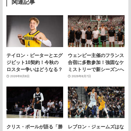
関連記事
テイロン・ピーターとエグ
ウェンビー主催のフランス
ジビット10契約！今秋の
合宿に多数参加！強固なケ
ロスター争いはどうなる？
ミストリーで新シーズンへ
2026年8月8日
2026年8月7日
クリス・ポールが語る「勝
レブロン・ジェームズはな