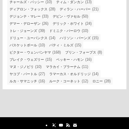
(10)
(13)
チャールズ・バッシー
ティム・ダンカン
(28)
(21)
ディアロン・フォックス
ディラン・ハーパー
(33)
(50)
デジョンテ・マレー
デビン・ヴァセル
(26)
(24)
デマー・デローザン
デリック・ホワイト
(39)
(10)
トレ・ジョーンズ
ドミニク・バーロウ
(14)
(15)
ドリュー・ユーバンクス
ハリソン・バーンズ
(10)
(15)
バスケットボール
パティ・ミルズ
(168)
(8)
ビクター・ウェンバンヤマ
ブリン・フォーブス
(15)
(16)
ブレイク・ウェズリー
ベッキー・ハモン
(10)
(11)
マヌ・ジノビリ
マラカイ・ブラーナム
(27)
(14)
ヤコブ・パートル
ラマーカス・オルドリッジ
(16)
(12)
(28)
ルカ・サマニッチ
ルーク・コーネット
ロニー