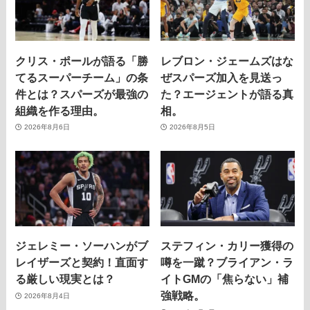
クリス・ポールが語る「勝
レブロン・ジェームズはな
てるスーパーチーム」の条
ぜスパーズ加入を見送っ
件とは？スパーズが最強の
た？エージェントが語る真
組織を作る理由。
相。
2026年8月6日
2026年8月5日
ジェレミー・ソーハンがブ
ステフィン・カリー獲得の
レイザーズと契約！直面す
噂を一蹴？ブライアン・ラ
る厳しい現実とは？
イトGMの「焦らない」補
強戦略。
2026年8月4日