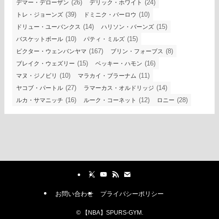
(26)
(24)
デマー・デローザン
デリック・ホワイト
(39)
(10)
トレ・ジョーンズ
ドミニク・バーロウ
(14)
(15)
ドリュー・ユーバンクス
ハリソン・バーンズ
(10)
(15)
バスケットボール
パティ・ミルズ
(167)
(8)
ビクター・ウェンバンヤマ
ブリン・フォーブス
(15)
(16)
ブレイク・ウェズリー
ベッキー・ハモン
(10)
(11)
マヌ・ジノビリ
マラカイ・ブラーナム
(27)
(14)
ヤコブ・パートル
ラマーカス・オルドリッジ
(16)
(12)
(28)
ルカ・サマニッチ
ルーク・コーネット
ロニー
お問い合わせ
プライバシーポリシー
©
【NBA】SPURS-GYM.