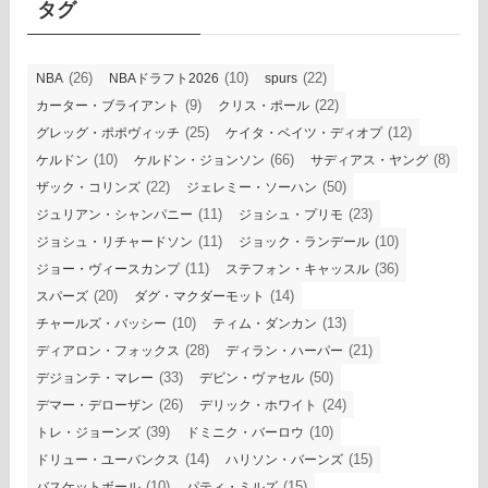
タグ
(26)
(10)
(22)
NBA
NBAドラフト2026
spurs
(9)
(22)
カーター・ブライアント
クリス・ポール
(25)
(12)
グレッグ・ポポヴィッチ
ケイタ・ベイツ・ディオプ
(10)
(66)
(8)
ケルドン
ケルドン・ジョンソン
サディアス・ヤング
(22)
(50)
ザック・コリンズ
ジェレミー・ソーハン
(11)
(23)
ジュリアン・シャンパニー
ジョシュ・プリモ
(11)
(10)
ジョシュ・リチャードソン
ジョック・ランデール
(11)
(36)
ジョー・ヴィースカンプ
ステフォン・キャッスル
(20)
(14)
スパーズ
ダグ・マクダーモット
(10)
(13)
チャールズ・バッシー
ティム・ダンカン
(28)
(21)
ディアロン・フォックス
ディラン・ハーパー
(33)
(50)
デジョンテ・マレー
デビン・ヴァセル
(26)
(24)
デマー・デローザン
デリック・ホワイト
(39)
(10)
トレ・ジョーンズ
ドミニク・バーロウ
(14)
(15)
ドリュー・ユーバンクス
ハリソン・バーンズ
(10)
(15)
バスケットボール
パティ・ミルズ