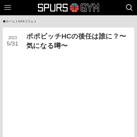
ホーム
SASコラム
ポポビッチHCの後任は誰に？〜
2023
5/31
気になる噂〜