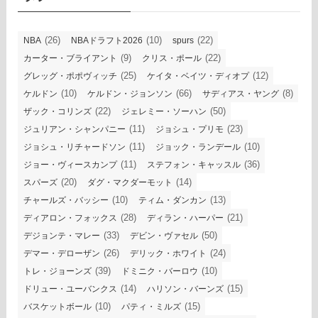
(26)
(10)
(22)
NBA
NBAドラフト2026
spurs
(9)
(22)
カーター・ブライアント
クリス・ポール
(25)
(12)
グレッグ・ポポヴィッチ
ケイタ・ベイツ・ディオプ
(10)
(66)
(8)
ケルドン
ケルドン・ジョンソン
サディアス・ヤング
(22)
(50)
ザック・コリンズ
ジェレミー・ソーハン
(11)
(23)
ジュリアン・シャンパニー
ジョシュ・プリモ
(11)
(10)
ジョシュ・リチャードソン
ジョック・ランデール
(11)
(36)
ジョー・ヴィースカンプ
ステフォン・キャッスル
(20)
(14)
スパーズ
ダグ・マクダーモット
(10)
(13)
チャールズ・バッシー
ティム・ダンカン
(28)
(21)
ディアロン・フォックス
ディラン・ハーパー
(33)
(50)
デジョンテ・マレー
デビン・ヴァセル
(26)
(24)
デマー・デローザン
デリック・ホワイト
(39)
(10)
トレ・ジョーンズ
ドミニク・バーロウ
(14)
(15)
ドリュー・ユーバンクス
ハリソン・バーンズ
(10)
(15)
バスケットボール
パティ・ミルズ