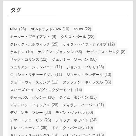
ブ
タグ
(26)
(10)
(22)
NBA
NBAドラフト2026
spurs
(9)
(22)
カーター・ブライアント
クリス・ポール
(25)
(12)
グレッグ・ポポヴィッチ
ケイタ・ベイツ・ディオプ
(10)
(66)
(8)
ケルドン
ケルドン・ジョンソン
サディアス・ヤング
(22)
(50)
ザック・コリンズ
ジェレミー・ソーハン
(11)
(23)
ジュリアン・シャンパニー
ジョシュ・プリモ
(11)
(10)
ジョシュ・リチャードソン
ジョック・ランデール
(11)
(36)
ジョー・ヴィースカンプ
ステフォン・キャッスル
(20)
(14)
スパーズ
ダグ・マクダーモット
(10)
(13)
チャールズ・バッシー
ティム・ダンカン
(28)
(21)
ディアロン・フォックス
ディラン・ハーパー
(33)
(50)
デジョンテ・マレー
デビン・ヴァセル
(26)
(24)
デマー・デローザン
デリック・ホワイト
(39)
(10)
トレ・ジョーンズ
ドミニク・バーロウ
(14)
(15)
ドリュー・ユーバンクス
ハリソン・バーンズ