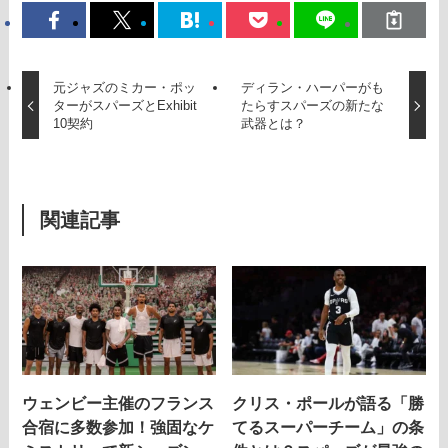
元ジャズのミカー・ポッ
ディラン・ハーパーがも
ターがスパーズとExhibit
たらすスパーズの新たな
10契約
武器とは？
関連記事
ウェンビー主催のフランス
クリス・ポールが語る「勝
合宿に多数参加！強固なケ
てるスーパーチーム」の条