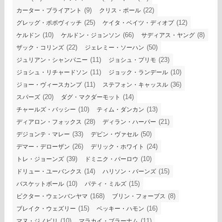
(9)
(22)
カーター・ブライアント
クリス・ポール
(25)
(12)
グレッグ・ポポヴィッチ
ケイタ・ベイツ・ディオプ
(10)
(66)
(8)
ケルドン
ケルドン・ジョンソン
サディアス・ヤング
(22)
(50)
ザック・コリンズ
ジェレミー・ソーハン
(11)
(23)
ジュリアン・シャンパニー
ジョシュ・プリモ
(11)
(10)
ジョシュ・リチャードソン
ジョック・ランデール
(11)
(36)
ジョー・ヴィースカンプ
ステフォン・キャッスル
(20)
(14)
スパーズ
ダグ・マクダーモット
(10)
(13)
チャールズ・バッシー
ティム・ダンカン
(28)
(21)
ディアロン・フォックス
ディラン・ハーパー
(33)
(50)
デジョンテ・マレー
デビン・ヴァセル
(26)
(24)
デマー・デローザン
デリック・ホワイト
(39)
(10)
トレ・ジョーンズ
ドミニク・バーロウ
(14)
(15)
ドリュー・ユーバンクス
ハリソン・バーンズ
(10)
(15)
バスケットボール
パティ・ミルズ
(168)
(8)
ビクター・ウェンバンヤマ
ブリン・フォーブス
(15)
(16)
ブレイク・ウェズリー
ベッキー・ハモン
(10)
(11)
マヌ・ジノビリ
マラカイ・ブラーナム