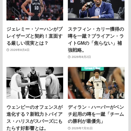
ジェレミー・ソーハンがブ
ステフィン・カリー獲得の
レイザーズと契約！直面す
噂を一蹴？ブライアン・ラ
る厳しい現実とは？
イトGMの「焦らない」補
強戦略。
2026年8月4日
2026年8月2日
ウェンビーのオフェンスが
ディラン・ハーパーがベン
進化する？新戦力トバイア
チ起用の噂を一蹴「チーム
ス・ハリスがスパーズにも
の勝利が最優先」
たらす好影響とは。
2026年7月31日