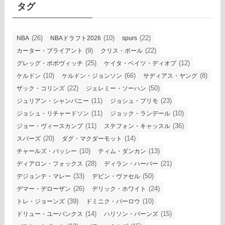
ブ
タグ
(26)
(10)
(22)
NBA
NBAドラフト2026
spurs
(9)
(22)
カーター・ブライアント
クリス・ポール
(25)
(12)
グレッグ・ポポヴィッチ
ケイタ・ベイツ・ディオプ
(10)
(66)
(8)
ケルドン
ケルドン・ジョンソン
サディアス・ヤング
(22)
(50)
ザック・コリンズ
ジェレミー・ソーハン
(11)
(23)
ジュリアン・シャンパニー
ジョシュ・プリモ
(11)
(10)
ジョシュ・リチャードソン
ジョック・ランデール
(11)
(36)
ジョー・ヴィースカンプ
ステフォン・キャッスル
(20)
(14)
スパーズ
ダグ・マクダーモット
(10)
(13)
チャールズ・バッシー
ティム・ダンカン
(28)
(21)
ディアロン・フォックス
ディラン・ハーパー
(33)
(50)
デジョンテ・マレー
デビン・ヴァセル
(26)
(24)
デマー・デローザン
デリック・ホワイト
(39)
(10)
トレ・ジョーンズ
ドミニク・バーロウ
(14)
(15)
ドリュー・ユーバンクス
ハリソン・バーンズ