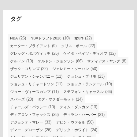
カ
イ
ブ
タグ
(26)
(10)
(22)
NBA
NBAドラフト2026
spurs
(9)
(22)
カーター・ブライアント
クリス・ポール
(25)
(12)
グレッグ・ポポヴィッチ
ケイタ・ベイツ・ディオプ
(10)
(66)
(8)
ケルドン
ケルドン・ジョンソン
サディアス・ヤング
(22)
(50)
ザック・コリンズ
ジェレミー・ソーハン
(11)
(23)
ジュリアン・シャンパニー
ジョシュ・プリモ
(11)
(10)
ジョシュ・リチャードソン
ジョック・ランデール
(11)
(36)
ジョー・ヴィースカンプ
ステフォン・キャッスル
(20)
(14)
スパーズ
ダグ・マクダーモット
(10)
(13)
チャールズ・バッシー
ティム・ダンカン
(28)
(21)
ディアロン・フォックス
ディラン・ハーパー
(33)
(50)
デジョンテ・マレー
デビン・ヴァセル
(26)
(24)
デマー・デローザン
デリック・ホワイト