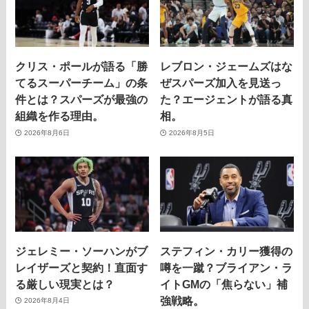
クリス・ポールが語る「勝
レブロン・ジェームズはな
てるスーパーチーム」の条
ぜスパーズ加入を見送っ
件とは？スパーズが最強の
た？エージェントが語る真
組織を作る理由。
相。
2026年8月6日
2026年8月5日
ジェレミー・ソーハンがブ
ステフィン・カリー獲得の
レイザーズと契約！直面す
噂を一蹴？ブライアン・ラ
る厳しい現実とは？
イトGMの「焦らない」補
強戦略。
2026年8月4日