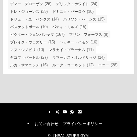
(26)
(24)
デマー・デローザン
デリック・ホワイト
(39)
(10)
トレ・ジョーンズ
ドミニク・バーロウ
(14)
(15)
ドリュー・ユーバンクス
ハリソン・バーンズ
(10)
(15)
バスケットボール
パティ・ミルズ
(167)
(8)
ビクター・ウェンバンヤマ
ブリン・フォーブス
(15)
(16)
ブレイク・ウェズリー
ベッキー・ハモン
(10)
(11)
マヌ・ジノビリ
マラカイ・ブラーナム
(27)
(14)
ヤコブ・パートル
ラマーカス・オルドリッジ
(16)
(12)
(28)
ルカ・サマニッチ
ルーク・コーネット
ロニー
お問い合わせ
プライバシーポリシー
©
【NBA】SPURS-GYM.