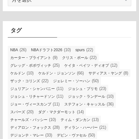
ー
カ
イ
ブ
タグ
(26)
(10)
(22)
NBA
NBAドラフト2026
spurs
(9)
(22)
カーター・ブライアント
クリス・ポール
(25)
(12)
グレッグ・ポポヴィッチ
ケイタ・ベイツ・ディオプ
(10)
(66)
(8)
ケルドン
ケルドン・ジョンソン
サディアス・ヤング
(22)
(50)
ザック・コリンズ
ジェレミー・ソーハン
(11)
(23)
ジュリアン・シャンパニー
ジョシュ・プリモ
(11)
(10)
ジョシュ・リチャードソン
ジョック・ランデール
(11)
(36)
ジョー・ヴィースカンプ
ステフォン・キャッスル
(20)
(14)
スパーズ
ダグ・マクダーモット
(10)
(13)
チャールズ・バッシー
ティム・ダンカン
(28)
(21)
ディアロン・フォックス
ディラン・ハーパー
(33)
(50)
デジョンテ・マレー
デビン・ヴァセル