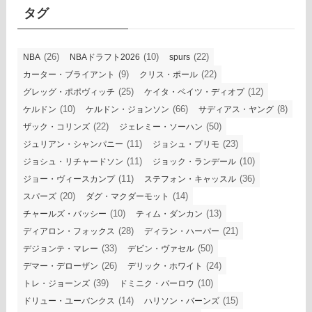
ブ
タグ
(26)
(10)
(22)
NBA
NBAドラフト2026
spurs
(9)
(22)
カーター・ブライアント
クリス・ポール
(25)
(12)
グレッグ・ポポヴィッチ
ケイタ・ベイツ・ディオプ
(10)
(66)
(8)
ケルドン
ケルドン・ジョンソン
サディアス・ヤング
(22)
(50)
ザック・コリンズ
ジェレミー・ソーハン
(11)
(23)
ジュリアン・シャンパニー
ジョシュ・プリモ
(11)
(10)
ジョシュ・リチャードソン
ジョック・ランデール
(11)
(36)
ジョー・ヴィースカンプ
ステフォン・キャッスル
(20)
(14)
スパーズ
ダグ・マクダーモット
(10)
(13)
チャールズ・バッシー
ティム・ダンカン
(28)
(21)
ディアロン・フォックス
ディラン・ハーパー
(33)
(50)
デジョンテ・マレー
デビン・ヴァセル
(26)
(24)
デマー・デローザン
デリック・ホワイト
(39)
(10)
トレ・ジョーンズ
ドミニク・バーロウ
(14)
(15)
ドリュー・ユーバンクス
ハリソン・バーンズ