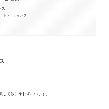
ース
ートレーティング
ス
連敗して波に乗れずにいます。