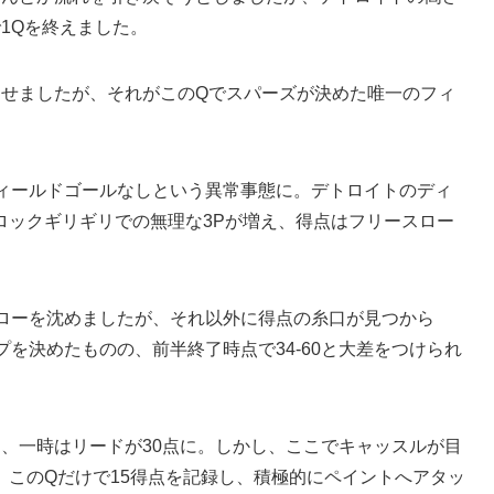
で1Qを終えました。
たせましたが、それがこのQでスパーズが決めた唯一のフィ
フィールドゴールなしという異常事態に。デトロイトのディ
ロックギリギリでの無理な3Pが増え、得点はフリースロー
スローを沈めましたが、それ以外に得点の糸口が見つから
プを決めたものの、前半終了時点で34-60と大差をつけられ
、一時はリードが30点に。しかし、ここでキャッスルが目
、このQだけで15得点を記録し、積極的にペイントへアタッ