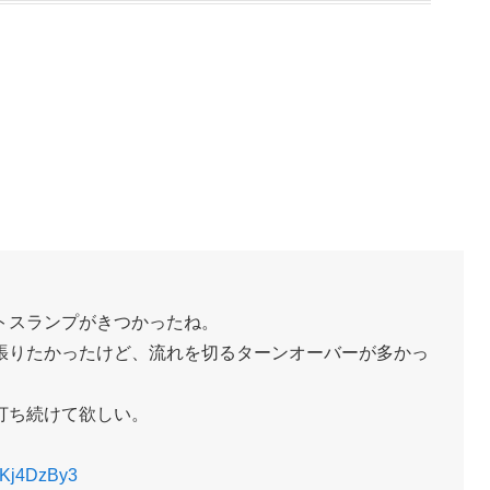
トスランプがきつかったね。
張りたかったけど、流れを切るターンオーバーが多かっ
打ち続けて欲しい。
/jtKj4DzBy3