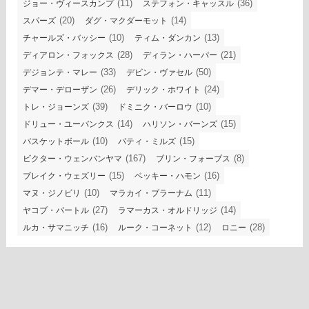
(11)
(36)
ジョー・ヴィースカンプ
ステフォン・キャッスル
(20)
(14)
スパーズ
ダグ・マクダーモット
(10)
(13)
チャールズ・バッシー
ティム・ダンカン
(28)
(21)
ディアロン・フォックス
ディラン・ハーパー
(33)
(50)
デジョンテ・マレー
デビン・ヴァセル
(26)
(24)
デマー・デローザン
デリック・ホワイト
(39)
(10)
トレ・ジョーンズ
ドミニク・バーロウ
(14)
(15)
ドリュー・ユーバンクス
ハリソン・バーンズ
(10)
(15)
バスケットボール
パティ・ミルズ
(167)
(8)
ビクター・ウェンバンヤマ
ブリン・フォーブス
(15)
(16)
ブレイク・ウェズリー
ベッキー・ハモン
(10)
(11)
マヌ・ジノビリ
マラカイ・ブラーナム
(27)
(14)
ヤコブ・パートル
ラマーカス・オルドリッジ
(16)
(12)
(28)
ルカ・サマニッチ
ルーク・コーネット
ロニー