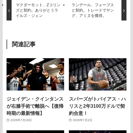
マクダーモット、Zコリン
ランデール、フォーブス
ズと契約。ありがとうラ
と契約。トレードでヤン
イルズ・ジェン
グ、アミヌを獲得。
関連記事
ジェイデン・クインタンス
スパーズがトバイアス・ハ
が右膝手術で離脱へ【復帰
リスと2年3100万ドルで契
時期の最新情報】
約合意！
2026年7月18日
2026年7月2日