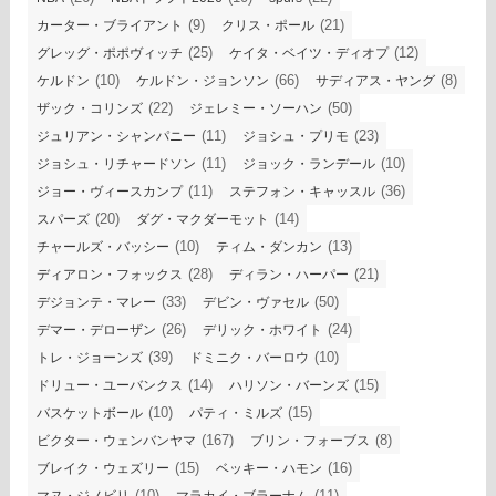
(9)
(21)
カーター・ブライアント
クリス・ポール
(25)
(12)
グレッグ・ポポヴィッチ
ケイタ・ベイツ・ディオプ
(10)
(66)
(8)
ケルドン
ケルドン・ジョンソン
サディアス・ヤング
(22)
(50)
ザック・コリンズ
ジェレミー・ソーハン
(11)
(23)
ジュリアン・シャンパニー
ジョシュ・プリモ
(11)
(10)
ジョシュ・リチャードソン
ジョック・ランデール
(11)
(36)
ジョー・ヴィースカンプ
ステフォン・キャッスル
(20)
(14)
スパーズ
ダグ・マクダーモット
(10)
(13)
チャールズ・バッシー
ティム・ダンカン
(28)
(21)
ディアロン・フォックス
ディラン・ハーパー
(33)
(50)
デジョンテ・マレー
デビン・ヴァセル
(26)
(24)
デマー・デローザン
デリック・ホワイト
(39)
(10)
トレ・ジョーンズ
ドミニク・バーロウ
(14)
(15)
ドリュー・ユーバンクス
ハリソン・バーンズ
(10)
(15)
バスケットボール
パティ・ミルズ
(167)
(8)
ビクター・ウェンバンヤマ
ブリン・フォーブス
(15)
(16)
ブレイク・ウェズリー
ベッキー・ハモン
(10)
(11)
マヌ・ジノビリ
マラカイ・ブラーナム