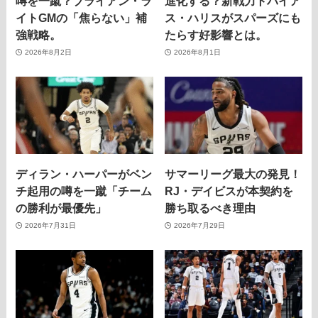
噂を一蹴？ブライアン・ラ
進化する？新戦力トバイア
イトGMの「焦らない」補
ス・ハリスがスパーズにも
強戦略。
たらす好影響とは。
2026年8月2日
2026年8月1日
ディラン・ハーパーがベン
サマーリーグ最大の発見！
チ起用の噂を一蹴「チーム
RJ・デイビスが本契約を
の勝利が最優先」
勝ち取るべき理由
2026年7月31日
2026年7月29日