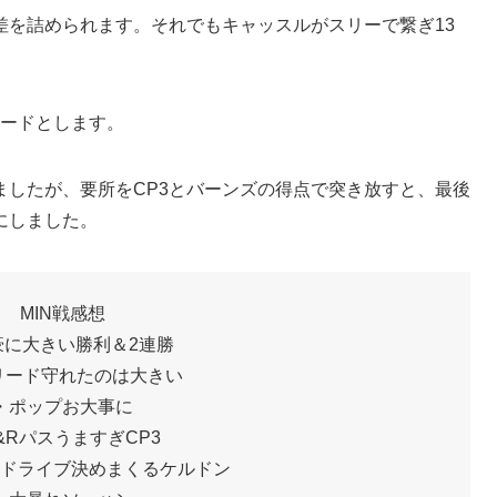
差を詰められます。それでもキャッスルがスリーで繋ぎ13
リードとします。
ましたが、要所をCP3とバーンズの得点で突き放すと、最後
にしました。
MIN戦感想
豪に大きい勝利＆2連勝
リード守れたのは大きい
・ポップお大事に
&RパスうますぎCP3
ドライブ決めまくるケルドン