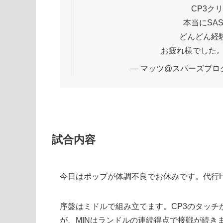
CP3ク
本当にSA
どんどん経
お疲れ様でした
— マッツ@スパーズブログ (@
試合内容
今日はポップが体調不良でお休みです。代行
序盤はミドルで組み立てます。CP3のタッチ
が、MINはランドルの連続得点で接戦が続き