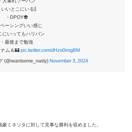
・大暴れソーハン
・いいとこにいる🍾
・DPOY👽️
ペーシングいい感じ
こにいってもハリバン
・最後まで勉強
ナム＆🏰
pic.twitter.com/dHzo0imgBM
iwantsome_nasty)
November 3, 2024
強豪ミネソタに対して見事な勝利を収めました。