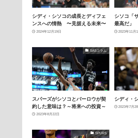
シディ・シソコの成長とディフェ
シソコ「
ンスへの情熱 〜見据える未来〜
最高だ」
2024年12月19日
2023年11月
SASコラム
スパーズがシソコとバーロウが契
シディ・
約した意味は？～将来への投資～
2023年7月2
2023年8月22日
SPURS