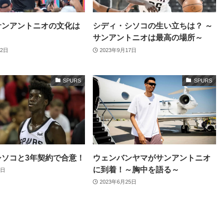
サンアントニオの文化は
シディ・シソコの生い立ちは？ ～
サンアントニオは最高の場所～
12日
2023年9月17日
SPURS
SPURS
シソコと3年契約で合意！
ウェンバンヤマがサンアントニオ
に到着！～胸中を語る～
8日
2023年6月25日