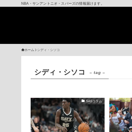
NBA・サンアントニオ・スパーズの情報届けます。
ホーム
シディ・シソコ
シディ・シソコ
– tag –
SASコラム