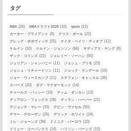
ブ
タグ
(26)
(10)
(22)
NBA
NBAドラフト2026
spurs
(9)
(22)
カーター・ブライアント
クリス・ポール
(25)
(12)
グレッグ・ポポヴィッチ
ケイタ・ベイツ・ディオプ
(10)
(66)
(8)
ケルドン
ケルドン・ジョンソン
サディアス・ヤング
(22)
(50)
ザック・コリンズ
ジェレミー・ソーハン
(11)
(23)
ジュリアン・シャンパニー
ジョシュ・プリモ
(11)
(10)
ジョシュ・リチャードソン
ジョック・ランデール
(11)
(36)
ジョー・ヴィースカンプ
ステフォン・キャッスル
(20)
(14)
スパーズ
ダグ・マクダーモット
(10)
(13)
チャールズ・バッシー
ティム・ダンカン
(28)
(21)
ディアロン・フォックス
ディラン・ハーパー
(33)
(50)
デジョンテ・マレー
デビン・ヴァセル
(26)
(24)
デマー・デローザン
デリック・ホワイト
(39)
(10)
トレ・ジョーンズ
ドミニク・バーロウ
(14)
(15)
ドリュー・ユーバンクス
ハリソン・バーンズ