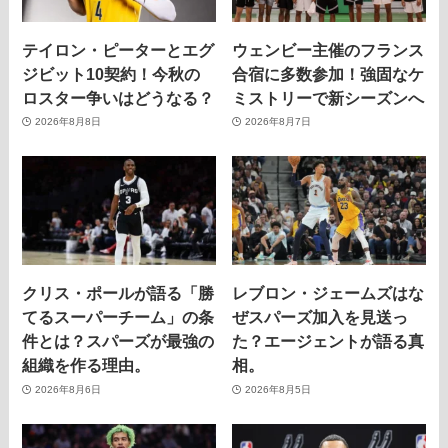
テイロン・ピーターとエグ
ウェンビー主催のフランス
ジビット10契約！今秋の
合宿に多数参加！強固なケ
ロスター争いはどうなる？
ミストリーで新シーズンへ
2026年8月8日
2026年8月7日
クリス・ポールが語る「勝
レブロン・ジェームズはな
てるスーパーチーム」の条
ぜスパーズ加入を見送っ
件とは？スパーズが最強の
た？エージェントが語る真
組織を作る理由。
相。
2026年8月6日
2026年8月5日