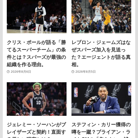
クリス・ポールが語る「勝
レブロン・ジェームズはな
てるスーパーチーム」の条
ぜスパーズ加入を見送っ
件とは？スパーズが最強の
た？エージェントが語る真
組織を作る理由。
相。
2026年8月6日
2026年8月5日
ジェレミー・ソーハンがブ
ステフィン・カリー獲得の
レイザーズと契約！直面す
噂を一蹴？ブライアン・ラ