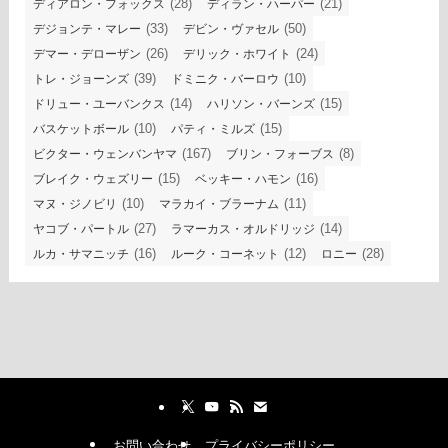
(28)
(21)
ディアロン・フォックス
ディラン・ハーパー
(33)
(50)
デジョンテ・マレー
デビン・ヴァセル
(26)
(24)
デマー・デローザン
デリック・ホワイト
(39)
(10)
トレ・ジョーンズ
ドミニク・バーロウ
(14)
(15)
ドリュー・ユーバンクス
ハリソン・バーンズ
(10)
(15)
バスケットボール
パティ・ミルズ
(167)
(8)
ビクター・ウェンバンヤマ
ブリン・フォーブス
(15)
(16)
ブレイク・ウェズリー
ベッキー・ハモン
(10)
(11)
マヌ・ジノビリ
マラカイ・ブラーナム
(27)
(14)
ヤコブ・パートル
ラマーカス・オルドリッジ
(16)
(12)
(28)
ルカ・サマニッチ
ルーク・コーネット
ロニー
お問い合わせ
プライバシーポリシー