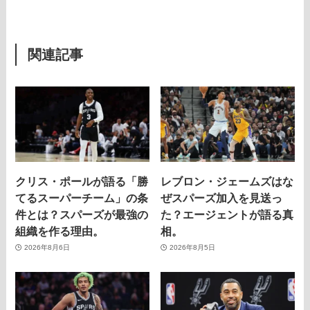
関連記事
クリス・ポールが語る「勝
レブロン・ジェームズはな
てるスーパーチーム」の条
ぜスパーズ加入を見送っ
件とは？スパーズが最強の
た？エージェントが語る真
組織を作る理由。
相。
2026年8月6日
2026年8月5日