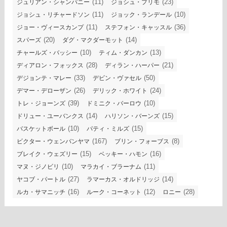
(11)
(23)
ジュリアン・シャンパニー
ジョシュ・プリモ
(11)
(10)
ジョシュ・リチャードソン
ジョック・ランデール
(11)
(36)
ジョー・ヴィースカンプ
ステフォン・キャッスル
(20)
(14)
スパーズ
ダグ・マクダーモット
(10)
(13)
チャールズ・バッシー
ティム・ダンカン
(28)
(21)
ディアロン・フォックス
ディラン・ハーパー
(33)
(50)
デジョンテ・マレー
デビン・ヴァセル
(26)
(24)
デマー・デローザン
デリック・ホワイト
(39)
(10)
トレ・ジョーンズ
ドミニク・バーロウ
(14)
(15)
ドリュー・ユーバンクス
ハリソン・バーンズ
(10)
(15)
バスケットボール
パティ・ミルズ
(167)
(8)
ビクター・ウェンバンヤマ
ブリン・フォーブス
(15)
(16)
ブレイク・ウェズリー
ベッキー・ハモン
(10)
(11)
マヌ・ジノビリ
マラカイ・ブラーナム
(27)
(14)
ヤコブ・パートル
ラマーカス・オルドリッジ
(16)
(12)
(28)
ルカ・サマニッチ
ルーク・コーネット
ロニー