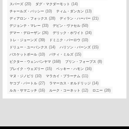
(20)
(14)
スパーズ
ダグ・マクダーモット
(10)
(13)
チャールズ・バッシー
ティム・ダンカン
(28)
(21)
ディアロン・フォックス
ディラン・ハーパー
(33)
(50)
デジョンテ・マレー
デビン・ヴァセル
(26)
(24)
デマー・デローザン
デリック・ホワイト
(39)
(10)
トレ・ジョーンズ
ドミニク・バーロウ
(14)
(15)
ドリュー・ユーバンクス
ハリソン・バーンズ
(10)
(15)
バスケットボール
パティ・ミルズ
(168)
(8)
ビクター・ウェンバンヤマ
ブリン・フォーブス
(15)
(16)
ブレイク・ウェズリー
ベッキー・ハモン
(10)
(11)
マヌ・ジノビリ
マラカイ・ブラーナム
(27)
(14)
ヤコブ・パートル
ラマーカス・オルドリッジ
(16)
(12)
(28)
ルカ・サマニッチ
ルーク・コーネット
ロニー