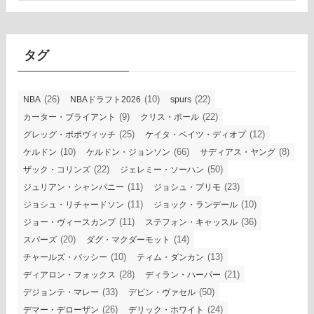
カ
イ
ブ
タグ
(26)
(10)
(22)
NBA
NBAドラフト2026
spurs
(9)
(22)
カーター・ブライアント
クリス・ポール
(25)
(12)
グレッグ・ポポヴィッチ
ケイタ・ベイツ・ディオプ
(10)
(66)
(8)
ケルドン
ケルドン・ジョンソン
サディアス・ヤング
(22)
(50)
ザック・コリンズ
ジェレミー・ソーハン
(11)
(23)
ジュリアン・シャンパニー
ジョシュ・プリモ
(11)
(10)
ジョシュ・リチャードソン
ジョック・ランデール
(11)
(36)
ジョー・ヴィースカンプ
ステフォン・キャッスル
(20)
(14)
スパーズ
ダグ・マクダーモット
(10)
(13)
チャールズ・バッシー
ティム・ダンカン
(28)
(21)
ディアロン・フォックス
ディラン・ハーパー
(33)
(50)
デジョンテ・マレー
デビン・ヴァセル
(26)
(24)
デマー・デローザン
デリック・ホワイト