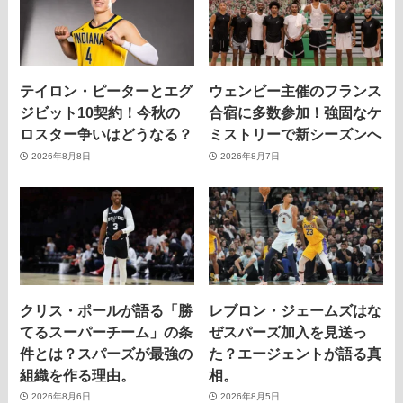
テイロン・ピーターとエグ
ウェンビー主催のフランス
ジビット10契約！今秋の
合宿に多数参加！強固なケ
ロスター争いはどうなる？
ミストリーで新シーズンへ
2026年8月8日
2026年8月7日
クリス・ポールが語る「勝
レブロン・ジェームズはな
てるスーパーチーム」の条
ぜスパーズ加入を見送っ
件とは？スパーズが最強の
た？エージェントが語る真
組織を作る理由。
相。
2026年8月6日
2026年8月5日