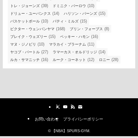
(39)
(10)
トレ・ジョーンズ
ドミニク・バーロウ
(14)
(15)
ドリュー・ユーバンクス
ハリソン・バーンズ
(10)
(15)
バスケットボール
パティ・ミルズ
(168)
(8)
ビクター・ウェンバンヤマ
ブリン・フォーブス
(15)
(16)
ブレイク・ウェズリー
ベッキー・ハモン
(10)
(11)
マヌ・ジノビリ
マラカイ・ブラーナム
(27)
(14)
ヤコブ・パートル
ラマーカス・オルドリッジ
(16)
(12)
(28)
ルカ・サマニッチ
ルーク・コーネット
ロニー
お問い合わせ
プライバシーポリシー
©
【NBA】SPURS-GYM.