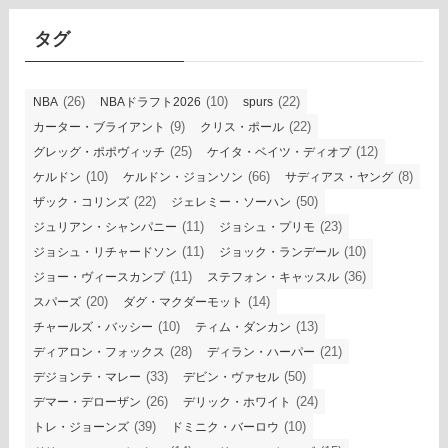
イ
ブ
タグ
(26)
(10)
(22)
NBA
NBAドラフト2026
spurs
(9)
(22)
カーター・ブライアント
クリス・ポール
(25)
(12)
グレッグ・ポポヴィッチ
ケイタ・ベイツ・ディオプ
(10)
(66)
(8)
ケルドン
ケルドン・ジョンソン
サディアス・ヤング
(22)
(50)
ザック・コリンズ
ジェレミー・ソーハン
(11)
(23)
ジュリアン・シャンパニー
ジョシュ・プリモ
(11)
(10)
ジョシュ・リチャードソン
ジョック・ランデール
(11)
(36)
ジョー・ヴィースカンプ
ステフォン・キャッスル
(20)
(14)
スパーズ
ダグ・マクダーモット
(10)
(13)
チャールズ・バッシー
ティム・ダンカン
(28)
(21)
ディアロン・フォックス
ディラン・ハーパー
(33)
(50)
デジョンテ・マレー
デビン・ヴァセル
(26)
(24)
デマー・デローザン
デリック・ホワイト
(39)
(10)
トレ・ジョーンズ
ドミニク・バーロウ