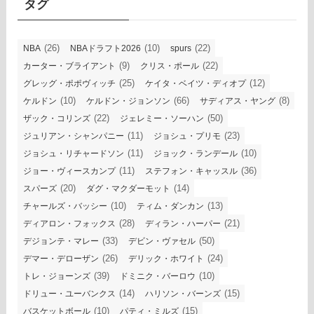
タグ
(26)
(10)
(22)
NBA
NBAドラフト2026
spurs
(9)
(22)
カーター・ブライアント
クリス・ポール
(25)
(12)
グレッグ・ポポヴィッチ
ケイタ・ベイツ・ディオプ
(10)
(66)
(8)
ケルドン
ケルドン・ジョンソン
サディアス・ヤング
(22)
(50)
ザック・コリンズ
ジェレミー・ソーハン
(11)
(23)
ジュリアン・シャンパニー
ジョシュ・プリモ
(11)
(10)
ジョシュ・リチャードソン
ジョック・ランデール
(11)
(36)
ジョー・ヴィースカンプ
ステフォン・キャッスル
(20)
(14)
スパーズ
ダグ・マクダーモット
(10)
(13)
チャールズ・バッシー
ティム・ダンカン
(28)
(21)
ディアロン・フォックス
ディラン・ハーパー
(33)
(50)
デジョンテ・マレー
デビン・ヴァセル
(26)
(24)
デマー・デローザン
デリック・ホワイト
(39)
(10)
トレ・ジョーンズ
ドミニク・バーロウ
(14)
(15)
ドリュー・ユーバンクス
ハリソン・バーンズ
(10)
(15)
バスケットボール
パティ・ミルズ