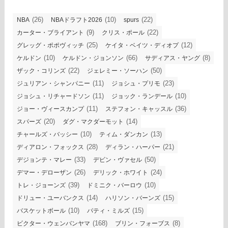
(26)
(10)
(22)
NBA
NBAドラフト2026
spurs
(9)
(22)
カーター・ブライアント
クリス・ポール
(25)
(12)
グレッグ・ポポヴィッチ
ケイタ・ベイツ・ディオプ
(10)
(66)
(8)
ケルドン
ケルドン・ジョンソン
サディアス・ヤング
(22)
(50)
ザック・コリンズ
ジェレミー・ソーハン
(11)
(23)
ジュリアン・シャンパニー
ジョシュ・プリモ
(11)
(10)
ジョシュ・リチャードソン
ジョック・ランデール
(11)
(36)
ジョー・ヴィースカンプ
ステフォン・キャッスル
(20)
(14)
スパーズ
ダグ・マクダーモット
(10)
(13)
チャールズ・バッシー
ティム・ダンカン
(28)
(21)
ディアロン・フォックス
ディラン・ハーパー
(33)
(50)
デジョンテ・マレー
デビン・ヴァセル
(26)
(24)
デマー・デローザン
デリック・ホワイト
(39)
(10)
トレ・ジョーンズ
ドミニク・バーロウ
(14)
(15)
ドリュー・ユーバンクス
ハリソン・バーンズ
(10)
(15)
バスケットボール
パティ・ミルズ
(168)
(8)
ビクター・ウェンバンヤマ
ブリン・フォーブス