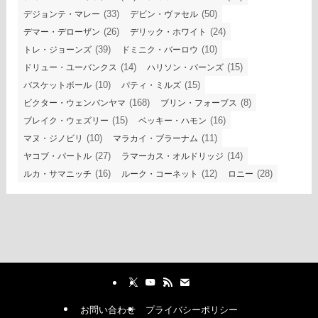
(33)
(50)
デジョンテ・マレー
デビン・ヴァセル
(26)
(24)
デマー・デローザン
デリック・ホワイト
(39)
(10)
トレ・ジョーンズ
ドミニク・バーロウ
(14)
(15)
ドリュー・ユーバンクス
ハリソン・バーンズ
(10)
(15)
バスケットボール
パティ・ミルズ
(168)
(8)
ビクター・ウェンバンヤマ
ブリン・フォーブス
(15)
(16)
ブレイク・ウェズリー
ベッキー・ハモン
(10)
(11)
マヌ・ジノビリ
マラカイ・ブラーナム
(27)
(14)
ヤコブ・パートル
ラマーカス・オルドリッジ
(16)
(12)
(28)
ルカ・サマニッチ
ルーク・コーネット
ロニー
お問い合わせ
プライバシーポリシー