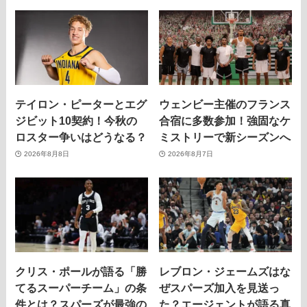
テイロン・ピーターとエグ
ウェンビー主催のフランス
ジビット10契約！今秋の
合宿に多数参加！強固なケ
ロスター争いはどうなる？
ミストリーで新シーズンへ
2026年8月8日
2026年8月7日
クリス・ポールが語る「勝
レブロン・ジェームズはな
てるスーパーチーム」の条
ぜスパーズ加入を見送っ
件とは？スパーズが最強の
た？エージェントが語る真