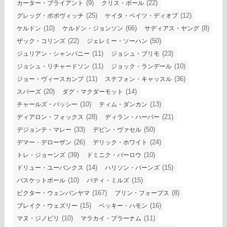
(9)
(22)
カーター・ブライアント
クリス・ポール
(25)
(12)
グレッグ・ポポヴィッチ
ケイタ・ベイツ・ディオプ
(10)
(66)
(8)
ケルドン
ケルドン・ジョンソン
サディアス・ヤング
(22)
(50)
ザック・コリンズ
ジェレミー・ソーハン
(11)
(23)
ジュリアン・シャンパニー
ジョシュ・プリモ
(11)
(10)
ジョシュ・リチャードソン
ジョック・ランデール
(11)
(36)
ジョー・ヴィースカンプ
ステフォン・キャッスル
(20)
(14)
スパーズ
ダグ・マクダーモット
(10)
(13)
チャールズ・バッシー
ティム・ダンカン
(28)
(21)
ディアロン・フォックス
ディラン・ハーパー
(33)
(50)
デジョンテ・マレー
デビン・ヴァセル
(26)
(24)
デマー・デローザン
デリック・ホワイト
(39)
(10)
トレ・ジョーンズ
ドミニク・バーロウ
(14)
(15)
ドリュー・ユーバンクス
ハリソン・バーンズ
(10)
(15)
バスケットボール
パティ・ミルズ
(167)
(8)
ビクター・ウェンバンヤマ
ブリン・フォーブス
(15)
(16)
ブレイク・ウェズリー
ベッキー・ハモン
(10)
(11)
マヌ・ジノビリ
マラカイ・ブラーナム