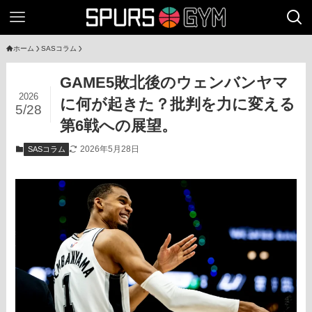
ホーム
SASコラム
GAME5敗北後のウェンバンヤマ
2026
に何が起きた？批判を力に変える
5/28
第6戦への展望。
2026年5月28日
SASコラム