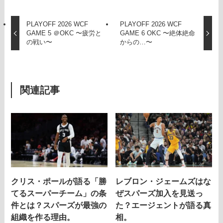
PLAYOFF 2026 WCF
PLAYOFF 2026 WCF
GAME 5 ＠OKC 〜疲労と
GAME 6 OKC 〜絶体絶命
の戦い〜
からの…〜
関連記事
クリス・ポールが語る「勝
レブロン・ジェームズはな
てるスーパーチーム」の条
ぜスパーズ加入を見送っ
件とは？スパーズが最強の
た？エージェントが語る真
組織を作る理由。
相。