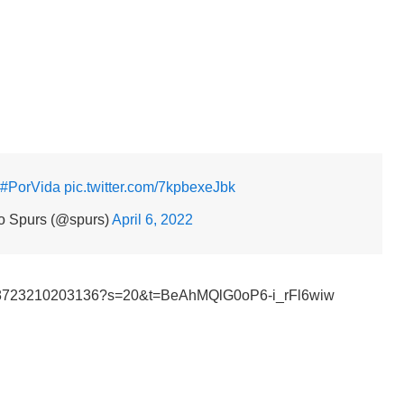
#PorVida
pic.twitter.com/7kpbexeJbk
o Spurs (@spurs)
April 6, 2022
511558723210203136?s=20&t=BeAhMQlG0oP6-i_rFl6wiw