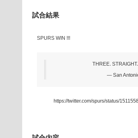
試合結果
SPURS WIN !!!
THREE. STRAIGHT.
— San Antoni
https://twitter.com/spurs/status/1
試合内容