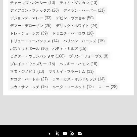
(10)
(13)
チャールズ・バッシー
ティム・ダンカン
(28)
(21)
ディアロン・フォックス
ディラン・ハーパー
(33)
(50)
デジョンテ・マレー
デビン・ヴァセル
(26)
(24)
デマー・デローザン
デリック・ホワイト
(39)
(10)
トレ・ジョーンズ
ドミニク・バーロウ
(14)
(15)
ドリュー・ユーバンクス
ハリソン・バーンズ
(10)
(15)
バスケットボール
パティ・ミルズ
(168)
(8)
ビクター・ウェンバンヤマ
ブリン・フォーブス
(15)
(16)
ブレイク・ウェズリー
ベッキー・ハモン
(10)
(11)
マヌ・ジノビリ
マラカイ・ブラーナム
(27)
(14)
ヤコブ・パートル
ラマーカス・オルドリッジ
(16)
(12)
(28)
ルカ・サマニッチ
ルーク・コーネット
ロニー