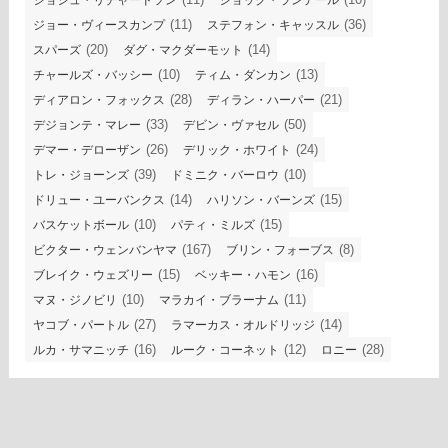
ジョシュ・リチャードソン
ジョック・ランデール
(11)
(36)
ジョー・ヴィースカンプ
ステフォン・キャッスル
(20)
(14)
スパーズ
ダグ・マクダーモット
(10)
(13)
チャールズ・バッシー
ティム・ダンカン
(28)
(21)
ディアロン・フォックス
ディラン・ハーパー
(33)
(50)
デジョンテ・マレー
デビン・ヴァセル
(26)
(24)
デマー・デローザン
デリック・ホワイト
(39)
(10)
トレ・ジョーンズ
ドミニク・バーロウ
(14)
(15)
ドリュー・ユーバンクス
ハリソン・バーンズ
(10)
(15)
バスケットボール
パティ・ミルズ
(167)
(8)
ビクター・ウェンバンヤマ
ブリン・フォーブス
(15)
(16)
ブレイク・ウェズリー
ベッキー・ハモン
(10)
(11)
マヌ・ジノビリ
マラカイ・ブラーナム
(27)
(14)
ヤコブ・パートル
ラマーカス・オルドリッジ
(16)
(12)
(28)
ルカ・サマニッチ
ルーク・コーネット
ロニー