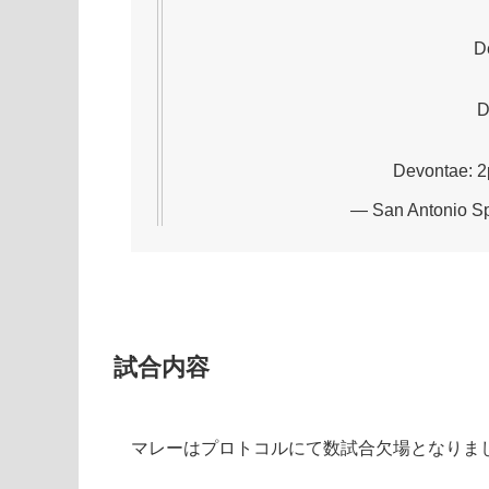
De
D
Devontae: 
— San Antonio S
試合内容
マレーはプロトコルにて数試合欠場となりま