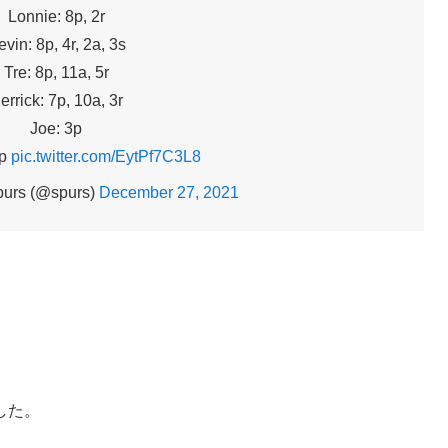
Lonnie: 8p, 2r
vin: 8p, 4r, 2a, 3s
Tre: 8p, 11a, 5r
errick: 7p, 10a, 3r
Joe: 3p
2p
pic.twitter.com/EytPf7C3L8
purs (@spurs)
December 27, 2021
した。