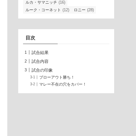
ルカ・サマニッチ
(16)
ルーク・コーネット
(12)
ロニー
(28)
目次
試合結果
試合内容
試合の印象
ブローアウト勝ち！
マレー不在の穴をカバー！