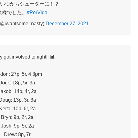
いつからシューターに！？
れ様でした。
#PorVida
wantsome_nasty)
December 27, 2021
 got involved tonight!! 📊
don: 27p, 5r, 4 3pm
Jock: 18p, 5r, 3a
Jakob: 14p, 4r, 2a
Doug: 13p, 3r, 3a
Keita: 10p, 6r, 2a
Bryn: 9p, 2r, 2a
Josh: 9p, 5r, 2a
Drew: 8p, 7r