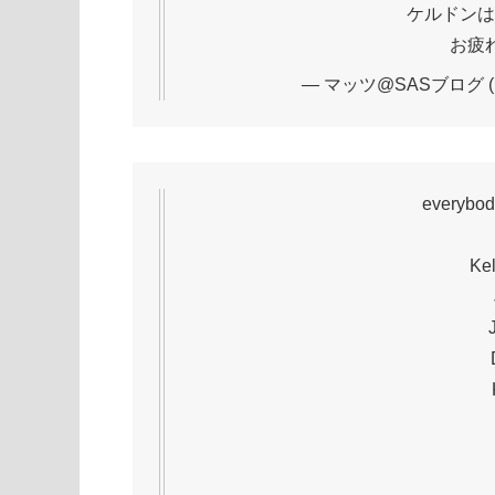
ケルドンは
お疲
— マッツ@SASブログ (@i
everybody
Kel