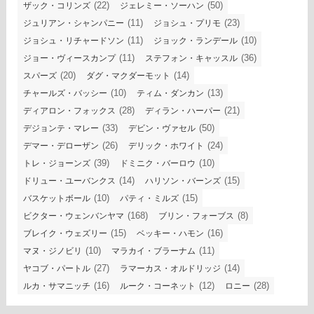
(22)
(50)
ザック・コリンズ
ジェレミー・ソーハン
(11)
(23)
ジュリアン・シャンパニー
ジョシュ・プリモ
(11)
(10)
ジョシュ・リチャードソン
ジョック・ランデール
(11)
(36)
ジョー・ヴィースカンプ
ステフォン・キャッスル
(20)
(14)
スパーズ
ダグ・マクダーモット
(10)
(13)
チャールズ・バッシー
ティム・ダンカン
(28)
(21)
ディアロン・フォックス
ディラン・ハーパー
(33)
(50)
デジョンテ・マレー
デビン・ヴァセル
(26)
(24)
デマー・デローザン
デリック・ホワイト
(39)
(10)
トレ・ジョーンズ
ドミニク・バーロウ
(14)
(15)
ドリュー・ユーバンクス
ハリソン・バーンズ
(10)
(15)
バスケットボール
パティ・ミルズ
(168)
(8)
ビクター・ウェンバンヤマ
ブリン・フォーブス
(15)
(16)
ブレイク・ウェズリー
ベッキー・ハモン
(10)
(11)
マヌ・ジノビリ
マラカイ・ブラーナム
(27)
(14)
ヤコブ・パートル
ラマーカス・オルドリッジ
(16)
(12)
(28)
ルカ・サマニッチ
ルーク・コーネット
ロニー