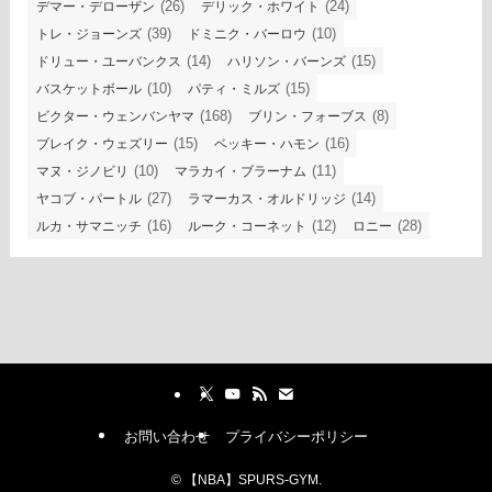
(26)
(24)
デマー・デローザン
デリック・ホワイト
(39)
(10)
トレ・ジョーンズ
ドミニク・バーロウ
(14)
(15)
ドリュー・ユーバンクス
ハリソン・バーンズ
(10)
(15)
バスケットボール
パティ・ミルズ
(168)
(8)
ビクター・ウェンバンヤマ
ブリン・フォーブス
(15)
(16)
ブレイク・ウェズリー
ベッキー・ハモン
(10)
(11)
マヌ・ジノビリ
マラカイ・ブラーナム
(27)
(14)
ヤコブ・パートル
ラマーカス・オルドリッジ
(16)
(12)
(28)
ルカ・サマニッチ
ルーク・コーネット
ロニー
お問い合わせ
プライバシーポリシー
©
【NBA】SPURS-GYM.