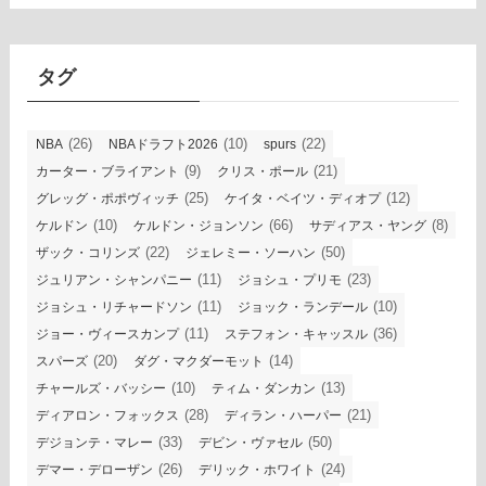
カ
イ
ブ
タグ
(26)
(10)
(22)
NBA
NBAドラフト2026
spurs
(9)
(21)
カーター・ブライアント
クリス・ポール
(25)
(12)
グレッグ・ポポヴィッチ
ケイタ・ベイツ・ディオプ
(10)
(66)
(8)
ケルドン
ケルドン・ジョンソン
サディアス・ヤング
(22)
(50)
ザック・コリンズ
ジェレミー・ソーハン
(11)
(23)
ジュリアン・シャンパニー
ジョシュ・プリモ
(11)
(10)
ジョシュ・リチャードソン
ジョック・ランデール
(11)
(36)
ジョー・ヴィースカンプ
ステフォン・キャッスル
(20)
(14)
スパーズ
ダグ・マクダーモット
(10)
(13)
チャールズ・バッシー
ティム・ダンカン
(28)
(21)
ディアロン・フォックス
ディラン・ハーパー
(33)
(50)
デジョンテ・マレー
デビン・ヴァセル
(26)
(24)
デマー・デローザン
デリック・ホワイト