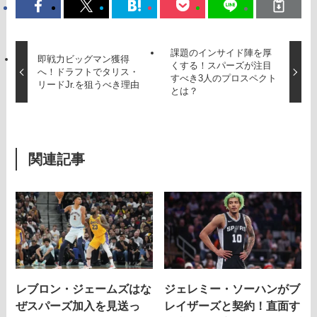
課題のインサイド陣を厚
即戦力ビッグマン獲得
くする！スパーズが注目
へ！ドラフトでタリス・
すべき3人のプロスペクト
リードJr.を狙うべき理由
とは？
関連記事
レブロン・ジェームズはな
ジェレミー・ソーハンがブ
ぜスパーズ加入を見送っ
レイザーズと契約！直面す