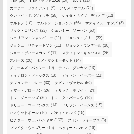
(26)
(10)
(22)
NBA
NBAドラフト2026
spurs
(9)
(21)
カーター・ブライアント
クリス・ポール
(25)
(12)
グレッグ・ポポヴィッチ
ケイタ・ベイツ・ディオプ
(10)
(66)
(8)
ケルドン
ケルドン・ジョンソン
サディアス・ヤング
(22)
(50)
ザック・コリンズ
ジェレミー・ソーハン
(11)
(23)
ジュリアン・シャンパニー
ジョシュ・プリモ
(11)
(10)
ジョシュ・リチャードソン
ジョック・ランデール
(11)
(36)
ジョー・ヴィースカンプ
ステフォン・キャッスル
(20)
(14)
スパーズ
ダグ・マクダーモット
(10)
(13)
チャールズ・バッシー
ティム・ダンカン
(28)
(21)
ディアロン・フォックス
ディラン・ハーパー
(33)
(50)
デジョンテ・マレー
デビン・ヴァセル
(26)
(24)
デマー・デローザン
デリック・ホワイト
(39)
(10)
トレ・ジョーンズ
ドミニク・バーロウ
(14)
(15)
ドリュー・ユーバンクス
ハリソン・バーンズ
(10)
(15)
バスケットボール
パティ・ミルズ
(167)
(8)
ビクター・ウェンバンヤマ
ブリン・フォーブス
(15)
(16)
ブレイク・ウェズリー
ベッキー・ハモン