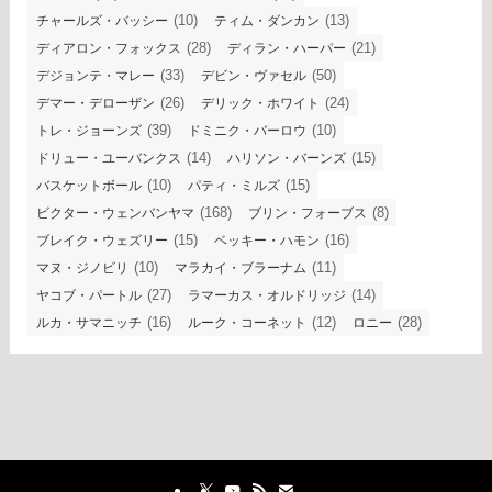
(10)
(13)
チャールズ・バッシー
ティム・ダンカン
(28)
(21)
ディアロン・フォックス
ディラン・ハーパー
(33)
(50)
デジョンテ・マレー
デビン・ヴァセル
(26)
(24)
デマー・デローザン
デリック・ホワイト
(39)
(10)
トレ・ジョーンズ
ドミニク・バーロウ
(14)
(15)
ドリュー・ユーバンクス
ハリソン・バーンズ
(10)
(15)
バスケットボール
パティ・ミルズ
(168)
(8)
ビクター・ウェンバンヤマ
ブリン・フォーブス
(15)
(16)
ブレイク・ウェズリー
ベッキー・ハモン
(10)
(11)
マヌ・ジノビリ
マラカイ・ブラーナム
(27)
(14)
ヤコブ・パートル
ラマーカス・オルドリッジ
(16)
(12)
(28)
ルカ・サマニッチ
ルーク・コーネット
ロニー