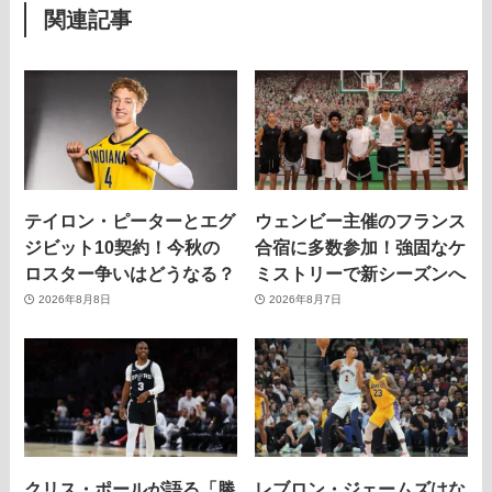
関連記事
テイロン・ピーターとエグ
ウェンビー主催のフランス
ジビット10契約！今秋の
合宿に多数参加！強固なケ
ロスター争いはどうなる？
ミストリーで新シーズンへ
2026年8月8日
2026年8月7日
クリス・ポールが語る「勝
レブロン・ジェームズはな