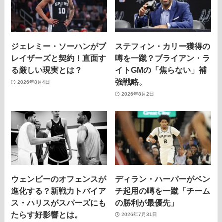
ジェレミー・ソーハンがブ
ステフィン・カリー獲得の
レイザーズと契約！直面す
噂を一蹴？ブライアン・ラ
る厳しい現実とは？
イトGMの「焦らない」補
強戦略。
2026年8月4日
2026年8月2日
ウェンビーのオフェンスが
ディラン・ハーパーがベン
進化する？新戦力トバイア
チ起用の噂を一蹴「チーム
ス・ハリスがスパーズにも
の勝利が最優先」
たらす好影響とは。
2026年7月31日