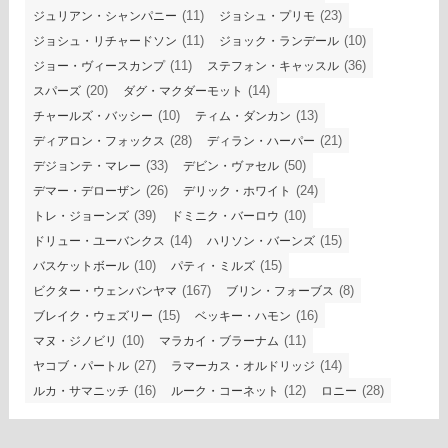
(11)
(23)
ジュリアン・シャンパニー
ジョシュ・プリモ
(11)
(10)
ジョシュ・リチャードソン
ジョック・ランデール
(11)
(36)
ジョー・ヴィースカンプ
ステフォン・キャッスル
(20)
(14)
スパーズ
ダグ・マクダーモット
(10)
(13)
チャールズ・バッシー
ティム・ダンカン
(28)
(21)
ディアロン・フォックス
ディラン・ハーパー
(33)
(50)
デジョンテ・マレー
デビン・ヴァセル
(26)
(24)
デマー・デローザン
デリック・ホワイト
(39)
(10)
トレ・ジョーンズ
ドミニク・バーロウ
(14)
(15)
ドリュー・ユーバンクス
ハリソン・バーンズ
(10)
(15)
バスケットボール
パティ・ミルズ
(167)
(8)
ビクター・ウェンバンヤマ
ブリン・フォーブス
(15)
(16)
ブレイク・ウェズリー
ベッキー・ハモン
(10)
(11)
マヌ・ジノビリ
マラカイ・ブラーナム
(27)
(14)
ヤコブ・パートル
ラマーカス・オルドリッジ
(16)
(12)
(28)
ルカ・サマニッチ
ルーク・コーネット
ロニー