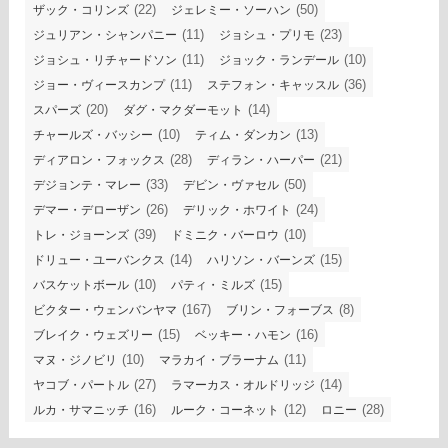
(22)
(50)
ザック・コリンズ
ジェレミー・ソーハン
(11)
(23)
ジュリアン・シャンパニー
ジョシュ・プリモ
(11)
(10)
ジョシュ・リチャードソン
ジョック・ランデール
(11)
(36)
ジョー・ヴィースカンプ
ステフォン・キャッスル
(20)
(14)
スパーズ
ダグ・マクダーモット
(10)
(13)
チャールズ・バッシー
ティム・ダンカン
(28)
(21)
ディアロン・フォックス
ディラン・ハーパー
(33)
(50)
デジョンテ・マレー
デビン・ヴァセル
(26)
(24)
デマー・デローザン
デリック・ホワイト
(39)
(10)
トレ・ジョーンズ
ドミニク・バーロウ
(14)
(15)
ドリュー・ユーバンクス
ハリソン・バーンズ
(10)
(15)
バスケットボール
パティ・ミルズ
(167)
(8)
ビクター・ウェンバンヤマ
ブリン・フォーブス
(15)
(16)
ブレイク・ウェズリー
ベッキー・ハモン
(10)
(11)
マヌ・ジノビリ
マラカイ・ブラーナム
(27)
(14)
ヤコブ・パートル
ラマーカス・オルドリッジ
(16)
(12)
(28)
ルカ・サマニッチ
ルーク・コーネット
ロニー