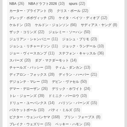
(26)
(10)
(22)
NBA
NBAドラフト2026
spurs
(9)
(22)
カーター・ブライアント
クリス・ポール
(25)
(12)
グレッグ・ポポヴィッチ
ケイタ・ベイツ・ディオプ
(10)
(66)
(8)
ケルドン
ケルドン・ジョンソン
サディアス・ヤング
(22)
(50)
ザック・コリンズ
ジェレミー・ソーハン
(11)
(23)
ジュリアン・シャンパニー
ジョシュ・プリモ
(11)
(10)
ジョシュ・リチャードソン
ジョック・ランデール
(11)
(36)
ジョー・ヴィースカンプ
ステフォン・キャッスル
(20)
(14)
スパーズ
ダグ・マクダーモット
(10)
(13)
チャールズ・バッシー
ティム・ダンカン
(28)
(21)
ディアロン・フォックス
ディラン・ハーパー
(33)
(50)
デジョンテ・マレー
デビン・ヴァセル
(26)
(24)
デマー・デローザン
デリック・ホワイト
(39)
(10)
トレ・ジョーンズ
ドミニク・バーロウ
(14)
(15)
ドリュー・ユーバンクス
ハリソン・バーンズ
(10)
(15)
バスケットボール
パティ・ミルズ
(168)
(8)
ビクター・ウェンバンヤマ
ブリン・フォーブス
(15)
(16)
ブレイク・ウェズリー
ベッキー・ハモン