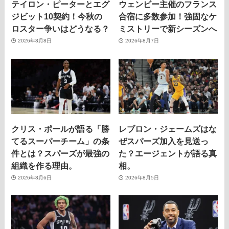
テイロン・ピーターとエグ
ウェンビー主催のフランス
ジビット10契約！今秋の
合宿に多数参加！強固なケ
ロスター争いはどうなる？
ミストリーで新シーズンへ
2026年8月8日
2026年8月7日
クリス・ポールが語る「勝
レブロン・ジェームズはな
てるスーパーチーム」の条
ぜスパーズ加入を見送っ
件とは？スパーズが最強の
た？エージェントが語る真
組織を作る理由。
相。
2026年8月6日
2026年8月5日