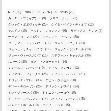
(26)
(10)
(22)
NBA
NBAドラフト2026
spurs
(9)
(22)
カーター・ブライアント
クリス・ポール
(25)
(12)
グレッグ・ポポヴィッチ
ケイタ・ベイツ・ディオプ
(10)
(66)
(8)
ケルドン
ケルドン・ジョンソン
サディアス・ヤング
(22)
(50)
ザック・コリンズ
ジェレミー・ソーハン
(11)
(23)
ジュリアン・シャンパニー
ジョシュ・プリモ
(11)
(10)
ジョシュ・リチャードソン
ジョック・ランデール
(11)
(36)
ジョー・ヴィースカンプ
ステフォン・キャッスル
(20)
(14)
スパーズ
ダグ・マクダーモット
(10)
(13)
チャールズ・バッシー
ティム・ダンカン
(28)
(21)
ディアロン・フォックス
ディラン・ハーパー
(33)
(50)
デジョンテ・マレー
デビン・ヴァセル
(26)
(24)
デマー・デローザン
デリック・ホワイト
(39)
(10)
トレ・ジョーンズ
ドミニク・バーロウ
(14)
(15)
ドリュー・ユーバンクス
ハリソン・バーンズ
(10)
(15)
バスケットボール
パティ・ミルズ