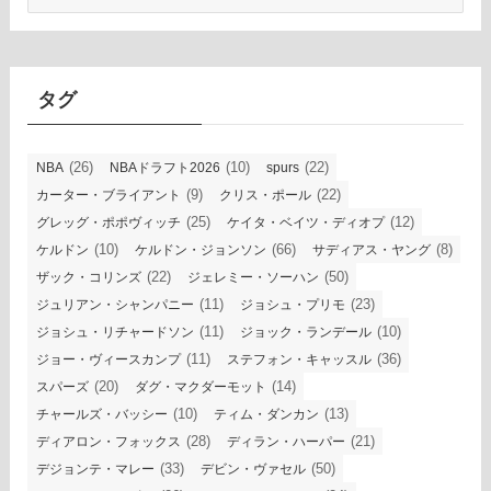
ー
カ
イ
ブ
タグ
(26)
(10)
(22)
NBA
NBAドラフト2026
spurs
(9)
(22)
カーター・ブライアント
クリス・ポール
(25)
(12)
グレッグ・ポポヴィッチ
ケイタ・ベイツ・ディオプ
(10)
(66)
(8)
ケルドン
ケルドン・ジョンソン
サディアス・ヤング
(22)
(50)
ザック・コリンズ
ジェレミー・ソーハン
(11)
(23)
ジュリアン・シャンパニー
ジョシュ・プリモ
(11)
(10)
ジョシュ・リチャードソン
ジョック・ランデール
(11)
(36)
ジョー・ヴィースカンプ
ステフォン・キャッスル
(20)
(14)
スパーズ
ダグ・マクダーモット
(10)
(13)
チャールズ・バッシー
ティム・ダンカン
(28)
(21)
ディアロン・フォックス
ディラン・ハーパー
(33)
(50)
デジョンテ・マレー
デビン・ヴァセル