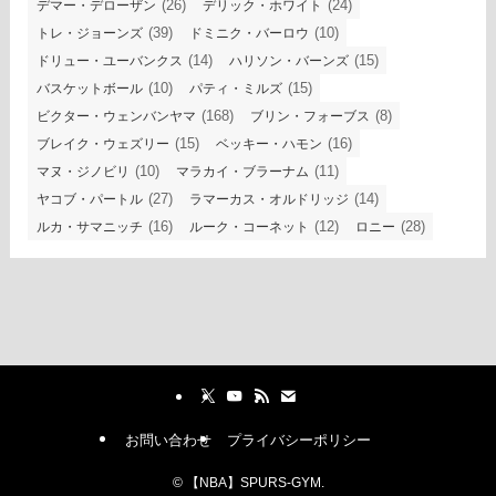
(26)
(24)
デマー・デローザン
デリック・ホワイト
(39)
(10)
トレ・ジョーンズ
ドミニク・バーロウ
(14)
(15)
ドリュー・ユーバンクス
ハリソン・バーンズ
(10)
(15)
バスケットボール
パティ・ミルズ
(168)
(8)
ビクター・ウェンバンヤマ
ブリン・フォーブス
(15)
(16)
ブレイク・ウェズリー
ベッキー・ハモン
(10)
(11)
マヌ・ジノビリ
マラカイ・ブラーナム
(27)
(14)
ヤコブ・パートル
ラマーカス・オルドリッジ
(16)
(12)
(28)
ルカ・サマニッチ
ルーク・コーネット
ロニー
お問い合わせ
プライバシーポリシー
©
【NBA】SPURS-GYM.