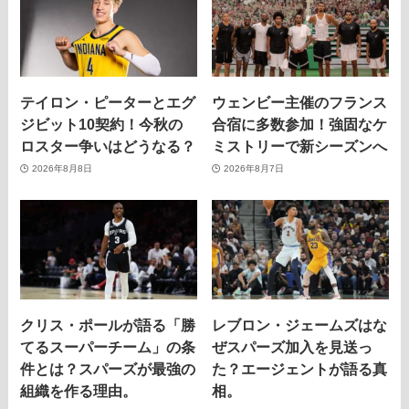
テイロン・ピーターとエグ
ウェンビー主催のフランス
ジビット10契約！今秋の
合宿に多数参加！強固なケ
ロスター争いはどうなる？
ミストリーで新シーズンへ
2026年8月8日
2026年8月7日
クリス・ポールが語る「勝
レブロン・ジェームズはな
てるスーパーチーム」の条
ぜスパーズ加入を見送っ
件とは？スパーズが最強の
た？エージェントが語る真
組織を作る理由。
相。