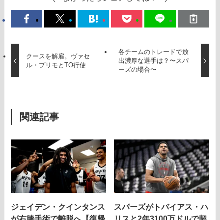
各チームのトレードで放
クースを解雇。ヴァセ
出濃厚な選手は？〜スパ
ル・プリモとTO行使
ーズの場合〜
関連記事
ジェイデン・クインタンス
スパーズがトバイアス・ハ
が右膝手術で離脱へ【復帰
リスと2年3100万ドルで契