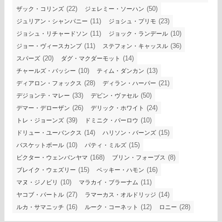
(22)
(50)
ザック・コリンズ
ジェレミー・ソーハン
(11)
(23)
ジュリアン・シャンパニー
ジョシュ・プリモ
(11)
(10)
ジョシュ・リチャードソン
ジョック・ランデール
(11)
(36)
ジョー・ヴィースカンプ
ステフォン・キャッスル
(20)
(14)
スパーズ
ダグ・マクダーモット
(10)
(13)
チャールズ・バッシー
ティム・ダンカン
(28)
(21)
ディアロン・フォックス
ディラン・ハーパー
(33)
(50)
デジョンテ・マレー
デビン・ヴァセル
(26)
(24)
デマー・デローザン
デリック・ホワイト
(39)
(10)
トレ・ジョーンズ
ドミニク・バーロウ
(14)
(15)
ドリュー・ユーバンクス
ハリソン・バーンズ
(10)
(15)
バスケットボール
パティ・ミルズ
(168)
(8)
ビクター・ウェンバンヤマ
ブリン・フォーブス
(15)
(16)
ブレイク・ウェズリー
ベッキー・ハモン
(10)
(11)
マヌ・ジノビリ
マラカイ・ブラーナム
(27)
(14)
ヤコブ・パートル
ラマーカス・オルドリッジ
(16)
(12)
(28)
ルカ・サマニッチ
ルーク・コーネット
ロニー