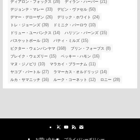
(28)
(21)
ディアロン・フォックス
ディラン・ハーパー
(33)
(50)
デジョンテ・マレー
デビン・ヴァセル
(26)
(24)
デマー・デローザン
デリック・ホワイト
(39)
(10)
トレ・ジョーンズ
ドミニク・バーロウ
(14)
(15)
ドリュー・ユーバンクス
ハリソン・バーンズ
(10)
(15)
バスケットボール
パティ・ミルズ
(168)
(8)
ビクター・ウェンバンヤマ
ブリン・フォーブス
(15)
(16)
ブレイク・ウェズリー
ベッキー・ハモン
(10)
(11)
マヌ・ジノビリ
マラカイ・ブラーナム
(27)
(14)
ヤコブ・パートル
ラマーカス・オルドリッジ
(16)
(12)
(28)
ルカ・サマニッチ
ルーク・コーネット
ロニー
お問い合わせ
プライバシーポリシー