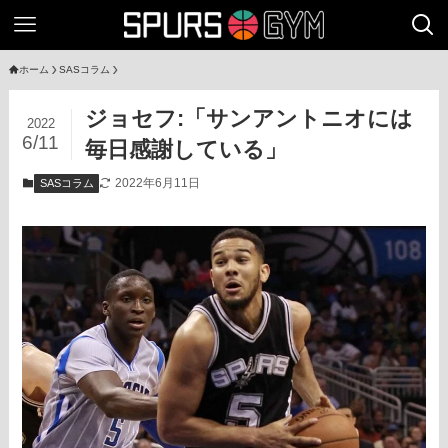
ホーム
SASコラム
ジョセフ:「サンアントニオには
2022
6/11
毎日感謝している」
2022年6月11日
SASコラム