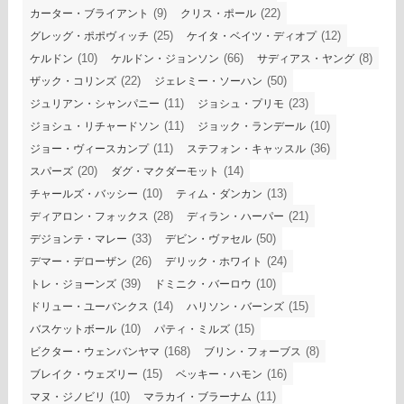
(9)
(22)
カーター・ブライアント
クリス・ポール
(25)
(12)
グレッグ・ポポヴィッチ
ケイタ・ベイツ・ディオプ
(10)
(66)
(8)
ケルドン
ケルドン・ジョンソン
サディアス・ヤング
(22)
(50)
ザック・コリンズ
ジェレミー・ソーハン
(11)
(23)
ジュリアン・シャンパニー
ジョシュ・プリモ
(11)
(10)
ジョシュ・リチャードソン
ジョック・ランデール
(11)
(36)
ジョー・ヴィースカンプ
ステフォン・キャッスル
(20)
(14)
スパーズ
ダグ・マクダーモット
(10)
(13)
チャールズ・バッシー
ティム・ダンカン
(28)
(21)
ディアロン・フォックス
ディラン・ハーパー
(33)
(50)
デジョンテ・マレー
デビン・ヴァセル
(26)
(24)
デマー・デローザン
デリック・ホワイト
(39)
(10)
トレ・ジョーンズ
ドミニク・バーロウ
(14)
(15)
ドリュー・ユーバンクス
ハリソン・バーンズ
(10)
(15)
バスケットボール
パティ・ミルズ
(168)
(8)
ビクター・ウェンバンヤマ
ブリン・フォーブス
(15)
(16)
ブレイク・ウェズリー
ベッキー・ハモン
(10)
(11)
マヌ・ジノビリ
マラカイ・ブラーナム