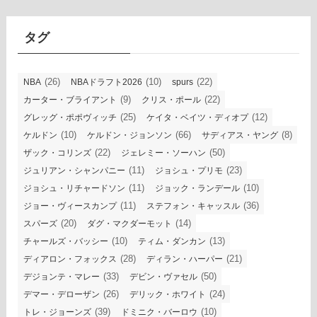
イ
ブ
タグ
(26)
(10)
(22)
NBA
NBAドラフト2026
spurs
(9)
(22)
カーター・ブライアント
クリス・ポール
(25)
(12)
グレッグ・ポポヴィッチ
ケイタ・ベイツ・ディオプ
(10)
(66)
(8)
ケルドン
ケルドン・ジョンソン
サディアス・ヤング
(22)
(50)
ザック・コリンズ
ジェレミー・ソーハン
(11)
(23)
ジュリアン・シャンパニー
ジョシュ・プリモ
(11)
(10)
ジョシュ・リチャードソン
ジョック・ランデール
(11)
(36)
ジョー・ヴィースカンプ
ステフォン・キャッスル
(20)
(14)
スパーズ
ダグ・マクダーモット
(10)
(13)
チャールズ・バッシー
ティム・ダンカン
(28)
(21)
ディアロン・フォックス
ディラン・ハーパー
(33)
(50)
デジョンテ・マレー
デビン・ヴァセル
(26)
(24)
デマー・デローザン
デリック・ホワイト
(39)
(10)
トレ・ジョーンズ
ドミニク・バーロウ